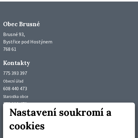
Obec Brusné
Brusné 93,
Bystřice pod Hostýnem
768 61
Kontakty
775 393 397
Obecní úřad
608 440 473
Starostka obce
775 992 473
Nastavení soukromí a
Účetní obce
obec@brusne.cz
cookies
starosta@brusne.cz