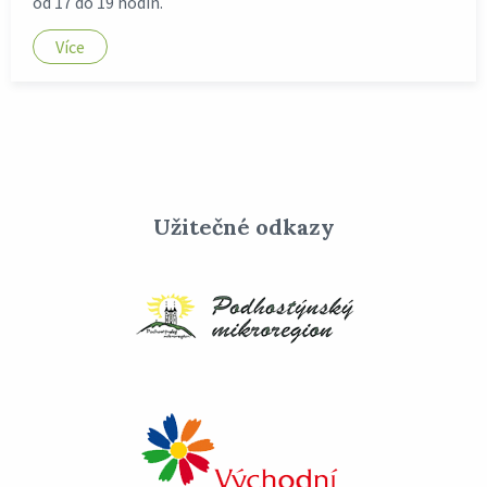
od 17 do 19 hodin.
Více
Užitečné odkazy