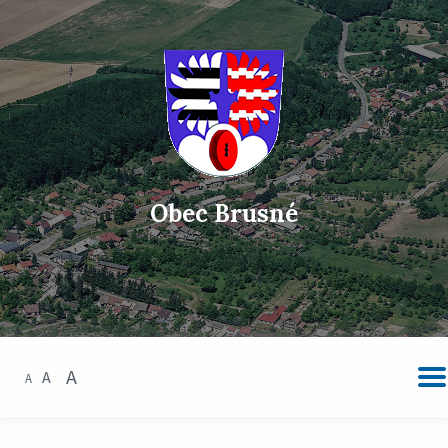
Obec Brusné
A
A
A